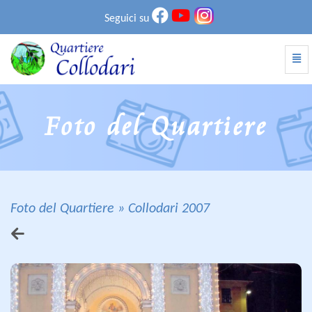
Seguici su
Atti
Collodari 2007 - vai alla homepage
Foto del Quartiere
Foto del Quartiere
Collodari 2007